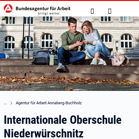
Hauptnavigation
zu den Hauptinhalten springen
Suche
Anmelden
Agentur für Arbeit Annaberg-Buchholz
Internationale Oberschule
Niederwürschnitz