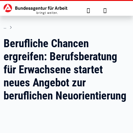
Hauptnavigation
zu den Hauptinhalten springen
Suche
Anmelden
Berufliche Chancen
ergreifen: Berufsberatung
für Erwachsene startet
neues Angebot zur
beruflichen Neuorientierung