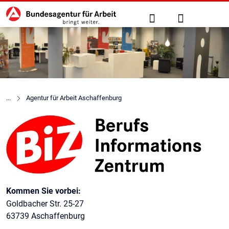
Hauptnavigation
zu den Hauptinhalten springen
Suche
Anmelden
Agentur für Arbeit Aschaffenburg
Berufsinformationszentrum (
Kontaktinformationen
Kommen Sie vorbei:
Goldbacher Str. 25-27
63739 Aschaffenburg