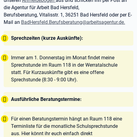
unseren
Anmeldebogen
aus und schicken ihn per Post an
die Agentur für Arbeit Bad Hersfeld,
Berufsberatung, Vitalisstr. 1, 36251 Bad Hersfeld oder per E-
Mail an
BadHersfeld.Berufsberatung@arbeitsagentur.de.
Tipp:
Sprechzeiten (kurze Auskünfte):
Tipp:
Immer am 1. Donnerstag im Monat findet meine
Sprechstunde im Raum 118 in der Werratalschule
statt. Für Kurzauskünfte gibt es eine offene
Sprechstunde (8:30 - 9:00 Uhr).
Tipp:
Ausführliche Beratungstermine:
Tipp:
Für einen Beratungstermin hängt an Raum 118 eine
Terminliste für die monatliche Schulsprechstunde
aus. Hier könnt ihr euch einfach direkt