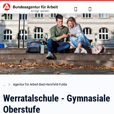
Hauptnavigation
zu den Hauptinhalten springen
Suche
Anmelden
Agentur für Arbeit Bad-Hersfeld-Fulda
Werratalschule - Gymnasiale
Oberstufe