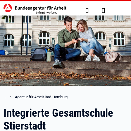
Hauptnavigation
zu den Hauptinhalten springen
Suche
Anmelden
Agentur für Arbeit Bad-Homburg
Integrierte Gesamtschule
Stierstadt