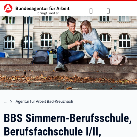
Hauptnavigation
zu den Hauptinhalten springen
Suche
Anmelden
Agentur für Arbeit Bad-Kreuznach
BBS Simmern-Berufsschule,
Berufsfachschule I/II,