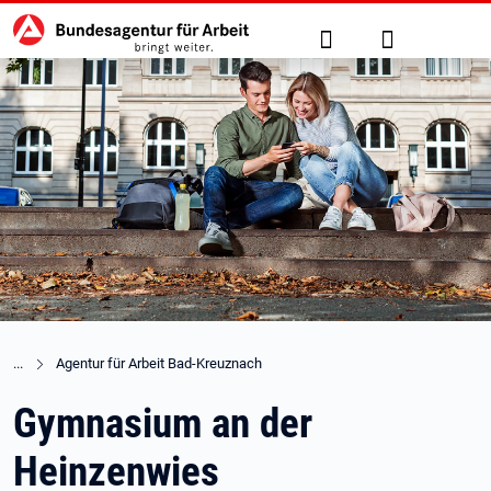
Hauptnavigation
zu den Hauptinhalten springen
Suche
Anmelden
Agentur für Arbeit Bad-Kreuznach
Gymnasium an der
Heinzenwies