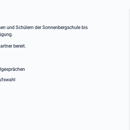
nen und Schülern der Sonnenbergschule bis
fügung.
rtner bereit.
elgesprächen
rufswahl