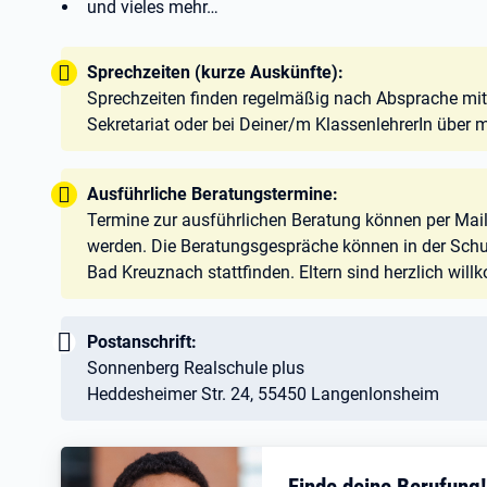
und vieles mehr…
Tipp:
Sprechzeiten (kurze Auskünfte):
Sprechzeiten finden regelmäßig nach Absprache mit d
Sekretariat oder bei Deiner/m KlassenlehrerIn über
Tipp:
Ausführliche Beratungstermine:
Termine zur ausführlichen Beratung können per Mail,
werden. Die Beratungsgespräche können in der Schul
Bad Kreuznach stattfinden. Eltern sind herzlich wil
Wichtig:
Postanschrift:
Sonnenberg Realschule plus
Heddesheimer Str. 24, 55450 Langenlonsheim
Finde deine Berufung