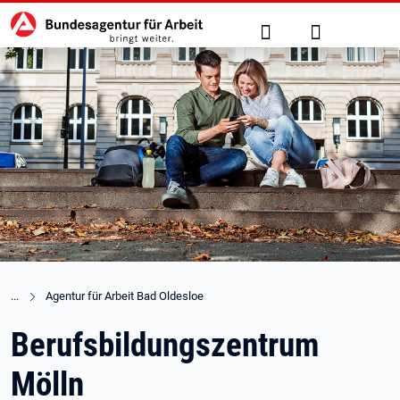
Hauptnavigation
zu den Hauptinhalten springen
Suche
Anmelden
Agentur für Arbeit Bad Oldesloe
Berufsbildungszentrum
Mölln