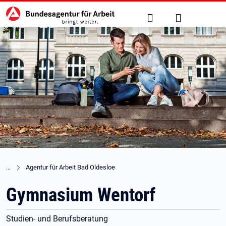
Hauptnavigation
zu den Hauptinhalten springen
Suche
Anmelden
Agentur für Arbeit Bad Oldesloe
Gymnasium Wentorf
Studien- und Berufsberatung