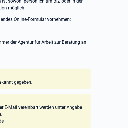
ist sowohl persönlich (im BiZ oder in der
tion möglich.
gendes Online-Formular vornehmen:
mmer der Agentur für Arbeit zur Beratung an
bekannt gegeben.
r E-Mail vereinbart werden unter Angabe
e.
de