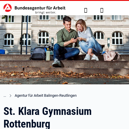
Hauptnavigation
zu den Hauptinhalten springen
Suche
Anmelden
Agentur für Arbeit Balingen-Reutlingen
St. Klara Gymnasium
Rottenburg