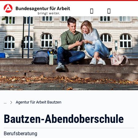
Hauptnavigation
zu den Hauptinhalten springen
Suche
Anmelden
Agentur für Arbeit Bautzen
Bautzen-Abendoberschule
Berufsberatung