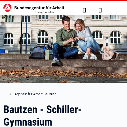
Hauptnavigation
zu den Hauptinhalten springen
Suche
Anmelden
Agentur für Arbeit Bautzen
Bautzen - Schiller-
Gymnasium