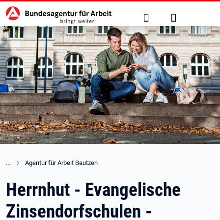
Hauptnavigation
zu den Hauptinhalten springen
Suche
Anmelden
Agentur für Arbeit Bautzen
Herrnhut - Evangelische
Zinsendorfschulen -