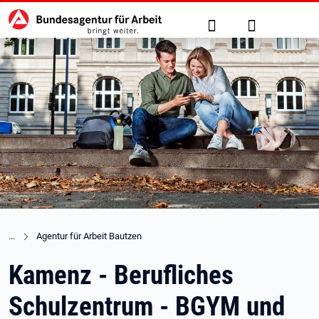
Hauptnavigation
zu den Hauptinhalten springen
Suche
Anmelden
Agentur für Arbeit Bautzen
Kamenz - Berufliches
Schulzentrum - BGYM und