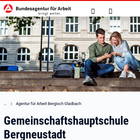
Hauptnavigation
zu den Hauptinhalten springen
Suche
Anmelden
Agentur für Arbeit Bergisch Gladbach
Gemeinschaftshauptschule
Bergneustadt