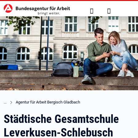
Hauptnavigation
zu den Hauptinhalten springen
Suche
Anmelden
Agentur für Arbeit Bergisch Gladbach
Städtische Gesamtschule
Leverkusen-Schlebusch