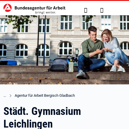
Hauptnavigation
zu den Hauptinhalten springen
Suche
Anmelden
Agentur für Arbeit Bergisch Gladbach
Städt. Gymnasium
Leichlingen