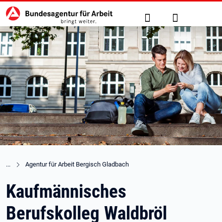
Hauptnavigation
zu den Hauptinhalten springen
Suche
Anmelden
Agentur für Arbeit Bergisch Gladbach
Kaufmännisches
Berufskolleg Waldbröl