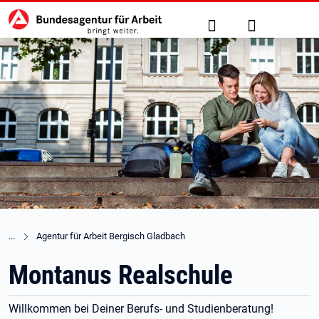
Hauptnavigation
zu den Hauptinhalten springen
Suche
Anmelden
Agentur für Arbeit Bergisch Gladbach
Montanus Realschule
Willkommen bei Deiner Berufs- und Studienberatung!