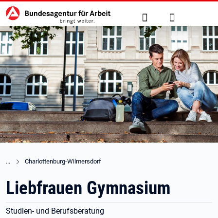
Hauptnavigation
zu den Hauptinhalten springen
Suche
Anmelden
Charlottenburg-Wilmersdorf
Liebfrauen Gymnasium
Studien- und Berufsberatung