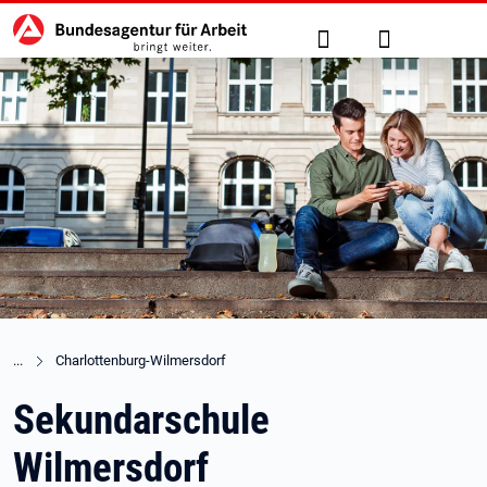
Hauptnavigation
zu den Hauptinhalten springen
Suche
Anmelden
Charlottenburg-Wilmersdorf
Sekundarschule
Wilmersdorf