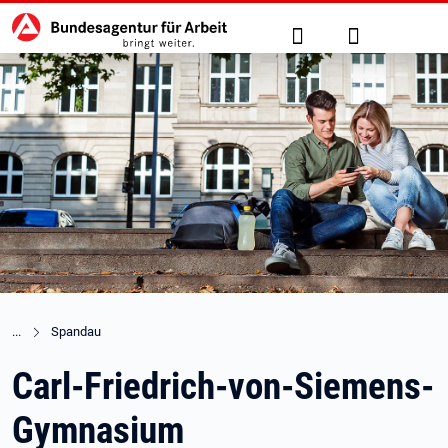
Hauptnavigation
zu den Hauptinhalten springen
Suche
Anmelden
Spandau
Carl-Friedrich-von-Siemens-
Gymnasium