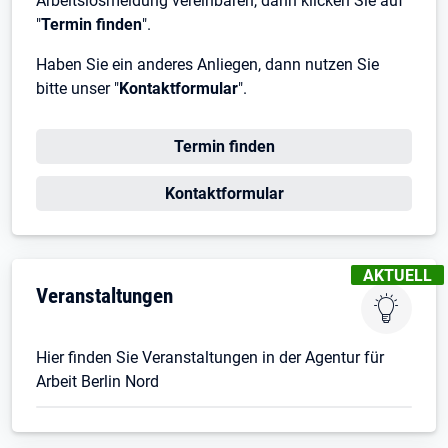
Arbeitslosmeldung vereinbaren, dann klicken Sie auf
"
Termin finden
".
Haben Sie ein anderes Anliegen, dann nutzen Sie
bitte unser "
Kontaktformular
".
Öffnet in neuem Tab
Termin finden
Öffnet in neuem Tab
Kontaktformular
KENNZEICHN
AKTUELL
Veranstaltungen
Hier finden Sie Veranstaltungen in der Agentur für
Arbeit Berlin Nord