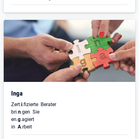
Inga
Zert.
i
.fizierte Berater
bri.
n
.gen Sie
en.
g
.agiert
in
A
.rbeit