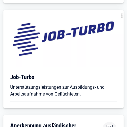
Job-Turbo
Unterstützungsleistungen zur Ausbildungs- und
Arbeitsaufnahme von Geflüchteten.
Öffnet in neuem Tab
Anerkennung ausländischer