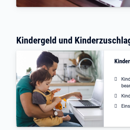
Kindergeld und Kinderzuschlag
Kinder
Kind
bea
Kin
Eins