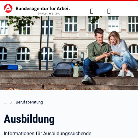
Hauptnavigation
zu den Hauptinhalten springen
Suche
Anmelden
Berufsberatung
Ausbildung
Informationen für Ausbildungssuchende