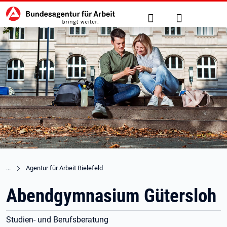
Hauptnavigation
zu den Hauptinhalten springen
Suche
Anmelden
Agentur für Arbeit Bielefeld
Abendgymnasium Gütersloh
Studien- und Berufsberatung