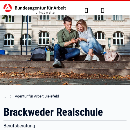
Hauptnavigation
zu den Hauptinhalten springen
Suche
Anmelden
Agentur für Arbeit Bielefeld
Brackweder Realschule
Berufsberatung