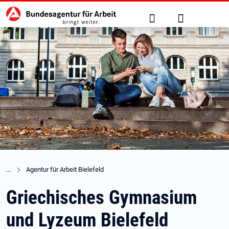
Hauptnavigation
zu den Hauptinhalten springen
Suche
Anmelden
Agentur für Arbeit Bielefeld
Griechisches Gymnasium
und Lyzeum Bielefeld