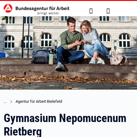
Hauptnavigation
zu den Hauptinhalten springen
Suche
Anmelden
Agentur für Arbeit Bielefeld
Gymnasium Nepomucenum
Rietberg