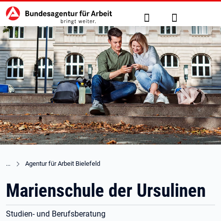
Hauptnavigation
zu den Hauptinhalten springen
Suche
Anmelden
Agentur für Arbeit Bielefeld
Marienschule der Ursulinen
Studien- und Berufsberatung