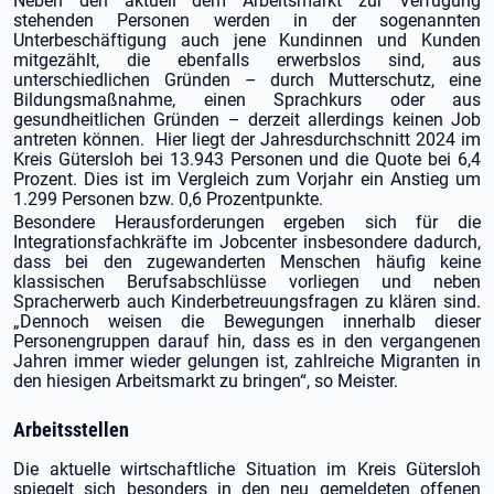
Neben den aktuell dem Arbeitsmarkt zur Verfügung
stehenden Personen werden in der sogenannten
Unterbeschäftigung auch jene Kundinnen und Kunden
mitgezählt, die ebenfalls erwerbslos sind, aus
unterschiedlichen Gründen – durch Mutterschutz, eine
Bildungsmaßnahme, einen Sprachkurs oder aus
gesundheitlichen Gründen – derzeit allerdings keinen Job
antreten können. Hier liegt der Jahresdurchschnitt 2024 im
Kreis Gütersloh bei 13.943 Personen und die Quote bei 6,4
Prozent. Dies ist im Vergleich zum Vorjahr ein Anstieg um
1.299 Personen bzw. 0,6 Prozentpunkte.
Besondere Herausforderungen ergeben sich für die
Integrationsfachkräfte im Jobcenter insbesondere dadurch,
dass bei den zugewanderten Menschen häufig keine
klassischen Berufsabschlüsse vorliegen und neben
Spracherwerb auch Kinderbetreuungsfragen zu klären sind.
„Dennoch weisen die Bewegungen innerhalb dieser
Personengruppen darauf hin, dass es in den vergangenen
Jahren immer wieder gelungen ist, zahlreiche Migranten in
den hiesigen Arbeitsmarkt zu bringen“, so Meister.
Arbeitsstellen
Die aktuelle wirtschaftliche Situation im Kreis Gütersloh
spiegelt sich besonders in den neu gemeldeten offenen