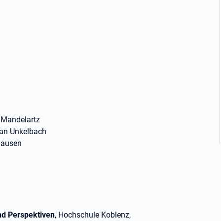
sa Mandelartz
stian Unkelbach
shausen
nd Perspektiven
, Hochschule Koblenz,