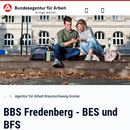
Hauptnavigation
zu den Hauptinhalten springen
Suche
Anmelden
Agentur für Arbeit Braunschweig-Goslar
BBS Fredenberg - BES und
BFS