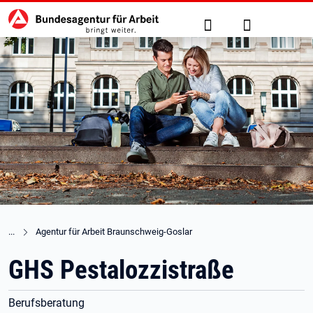
Hauptnavigation
zu den Hauptinhalten springen
Suche
Anmelden
Agentur für Arbeit Braunschweig-Goslar
GHS Pestalozzistraße
Berufsberatung