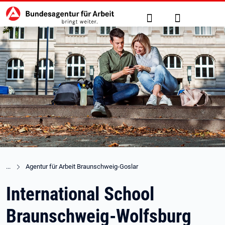
Hauptnavigation
zu den Hauptinhalten springen
Suche
Anmelden
Agentur für Arbeit Braunschweig-Goslar
International School
Braunschweig-Wolfsburg