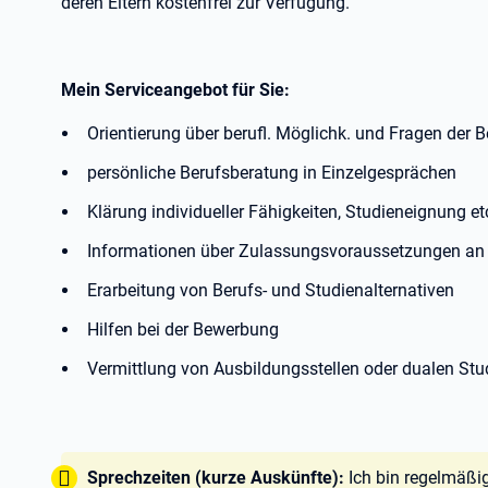
deren Eltern kostenfrei zur Verfügung.
Mein Serviceangebot für Sie:
Orientierung über berufl. Möglichk. und Fragen der 
persönliche Berufsberatung in Einzelgesprächen
Klärung individueller Fähigkeiten, Studieneignung et
Informationen über Zulassungsvoraussetzungen an
Erarbeitung von Berufs- und Studienalternativen
Hilfen bei der Bewerbung
Vermittlung von Ausbildungsstellen oder dualen Stu
Tipp:
Sprechzeiten (kurze Auskünfte):
Ich bin regelmäßig