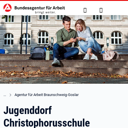
Hauptnavigation
zu den Hauptinhalten springen
Suche
Anmelden
Agentur für Arbeit Braunschweig-Goslar
Jugenddorf
Christophorusschule