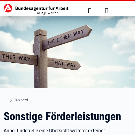
Hauptnavigation
zu den Hauptinhalten springen
Suche
Anmelden
ko:nect
Sonstige Förderleistungen
Anbei finden Sie eine Übersicht weiterer externer