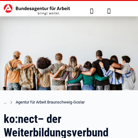
Hauptnavigation
zu den Hauptinhalten springen
Suche
Anmelden
Agentur für Arbeit Braunschweig-Goslar
ko:nect– der
Weiterbildungsverbund