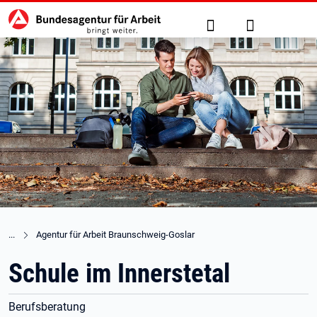
Hauptnavigation
zu den Hauptinhalten springen
Suche
Anmelden
Agentur für Arbeit Braunschweig-Goslar
Schule im Innerstetal
Berufsberatung