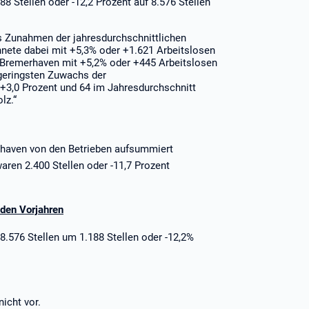
8 Stellen oder -12,2 Prozent auf 8.576 Stellen
s Zunahmen der jahresdurchschnittlichen
hnete dabei mit +5,3% oder +1.621 Arbeitslosen
 Bremerhaven mit +5,2% oder +445 Arbeitslosen
 geringsten Zuwachs der
t +3,0 Prozent und 64 im Jahresdurchschnitt
lz.“
rhaven von den Betrieben aufsummiert
ren 2.400 Stellen oder -11,7 Prozent
iden Vorjahren
 8.576 Stellen um 1.188 Stellen oder -12,2%
nicht vor.