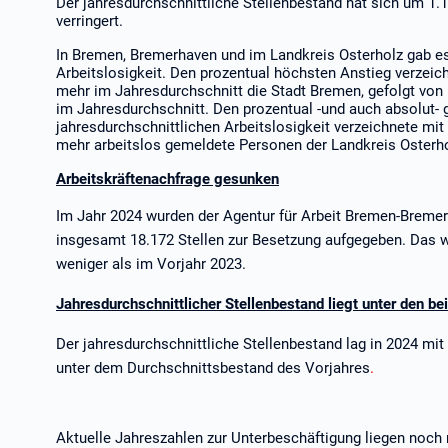
Der jahresdurchschnittliche Stellenbestand hat sich um 1.18
verringert.
In Bremen, Bremerhaven und im Landkreis Osterholz gab e
Arbeitslosigkeit. Den prozentual höchsten Anstieg verzeic
mehr im Jahresdurchschnitt die Stadt Bremen, gefolgt von
im Jahresdurchschnitt. Den prozentual -und auch absolut-
jahresdurchschnittlichen Arbeitslosigkeit verzeichnete mi
mehr arbeitslos gemeldete Personen der Landkreis Osterho
Arbeitskräftenachfrage gesunken
Im Jahr 2024 wurden der Agentur für Arbeit Bremen-Breme
insgesamt 18.172 Stellen zur Besetzung aufgegeben. Das wa
weniger als im Vorjahr 2023.
Jahresdurchschnittlicher Stellenbestand liegt unter den be
Der jahresdurchschnittliche Stellenbestand lag in 2024 mit
unter dem Durchschnittsbestand des Vorjahres
.
Aktuelle Jahreszahlen zur Unterbeschäftigung liegen noch 