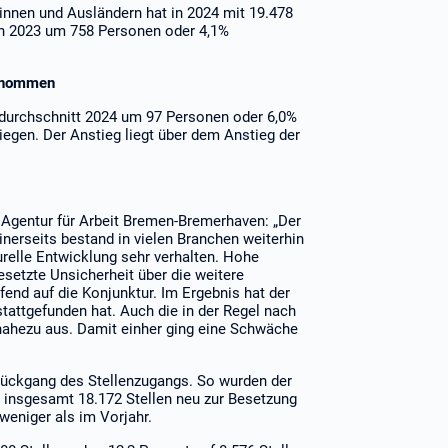
rinnen und Ausländern hat in 2024 mit 19.478
in 2023 um 758 Personen oder 4,1%
genommen
sdurchschnitt 2024 um 97 Personen oder 6,0%
egen. Der Anstieg liegt über dem Anstieg der
Agentur für Arbeit Bremen-Bremerhaven: „Der
inerseits bestand in vielen Branchen weiterhin
urelle Entwicklung sehr verhalten. Hohe
esetzte Unsicherheit über die weitere
end auf die Konjunktur. Im Ergebnis hat der
tattgefunden hat. Auch die in der Regel nach
nahezu aus. Damit einher ging eine Schwäche
 Rückgang des Stellenzugangs. So wurden der
 insgesamt 18.172 Stellen neu zur Besetzung
 weniger als im Vorjahr.