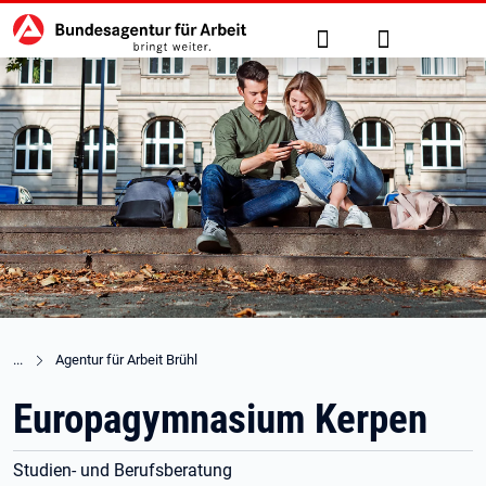
Hauptnavigation
zu den Hauptinhalten springen
Suche
Anmelden
Agentur für Arbeit Brühl
Europagymnasium Kerpen
Studien- und Berufsberatung