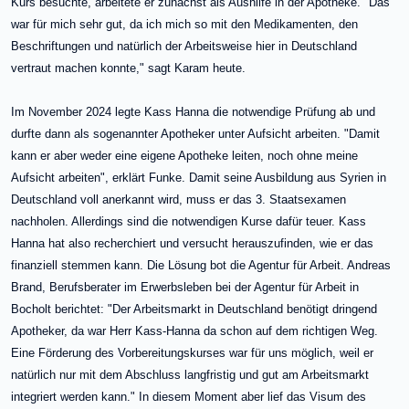
Kurs besuchte, arbeitete er zunächst als Aushilfe in der Apotheke. "Das
war für mich sehr gut, da ich mich so mit den Medikamenten, den
Beschriftungen und natürlich der Arbeitsweise hier in Deutschland
vertraut machen konnte," sagt Karam heute.
Im November 2024 legte Kass Hanna die notwendige Prüfung ab und
durfte dann als sogenannter Apotheker unter Aufsicht arbeiten. "Damit
kann er aber weder eine eigene Apotheke leiten, noch ohne meine
Aufsicht arbeiten", erklärt Funke. Damit seine Ausbildung aus Syrien in
Deutschland voll anerkannt wird, muss er das 3. Staatsexamen
nachholen. Allerdings sind die notwendigen Kurse dafür teuer. Kass
Hanna hat also recherchiert und versucht herauszufinden, wie er das
finanziell stemmen kann. Die Lösung bot die Agentur für Arbeit. Andreas
Brand, Berufsberater im Erwerbsleben bei der Agentur für Arbeit in
Bocholt berichtet: "Der Arbeitsmarkt in Deutschland benötigt dringend
Apotheker, da war Herr Kass-Hanna da schon auf dem richtigen Weg.
Eine Förderung des Vorbereitungskurses war für uns möglich, weil er
natürlich nur mit dem Abschluss langfristig und gut am Arbeitsmarkt
integriert werden kann." In diesem Moment aber lief das Visum des