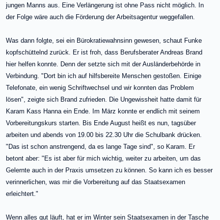
jungen Manns aus. Eine Verlängerung ist ohne Pass nicht möglich. In
der Folge wäre auch die Förderung der Arbeitsagentur weggefallen.
Was dann folgte, sei ein Bürokratiewahnsinn gewesen, schaut Funke
kopfschüttelnd zurück. Er ist froh, dass Berufsberater Andreas Brand
hier helfen konnte. Denn der setzte sich mit der Ausländerbehörde in
Verbindung. "Dort bin ich auf hilfsbereite Menschen gestoßen. Einige
Telefonate, ein wenig Schriftwechsel und wir konnten das Problem
lösen", zeigte sich Brand zufrieden. Die Ungewissheit hatte damit für
Karam Kass Hanna ein Ende. Im März konnte er endlich mit seinem
Vorbereitungskurs starten. Bis Ende August heißt es nun, tagsüber
arbeiten und abends von 19.00 bis 22.30 Uhr die Schulbank drücken.
"Das ist schon anstrengend, da es lange Tage sind", so Karam. Er
betont aber: "Es ist aber für mich wichtig, weiter zu arbeiten, um das
Gelernte auch in der Praxis umsetzen zu können. So kann ich es besser
verinnerlichen, was mir die Vorbereitung auf das Staatsexamen
erleichtert."
Wenn alles gut läuft, hat er im Winter sein Staatsexamen in der Tasche