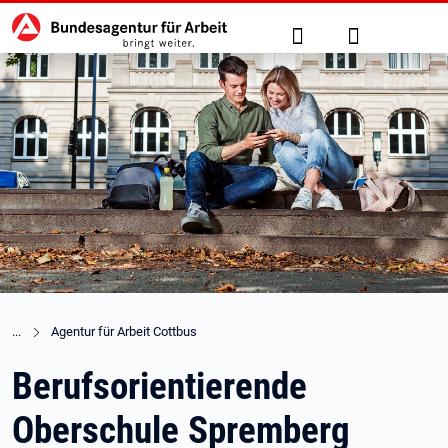
Hauptnavigation
zu den Hauptinhalten springen
Suche
Anmelden
Agentur für Arbeit Cottbus
Berufsorientierende
Oberschule Spremberg