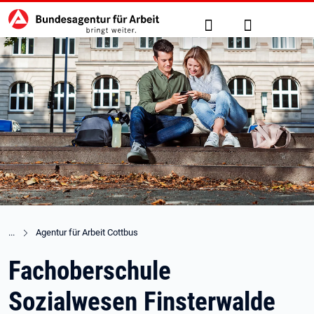
Hauptnavigation
zu den Hauptinhalten springen
Suche
Anmelden
Agentur für Arbeit Cottbus
Fachoberschule
Sozialwesen Finsterwalde