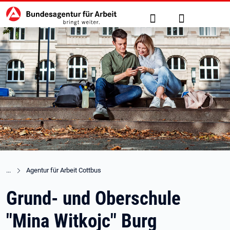
Hauptnavigation
zu den Hauptinhalten springen
Suche
Anmelden
Agentur für Arbeit Cottbus
Grund- und Oberschule
"Mina Witkojc" Burg