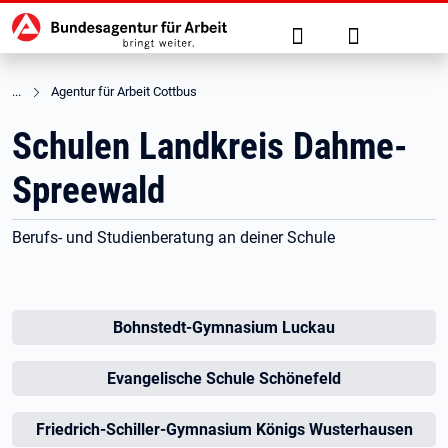
Hauptnavigation
zu den Hauptinhalten springen
Suche
Anmelden
Agentur für Arbeit Cottbus
Schulen Landkreis Dahme-
Spreewald
Berufs- und Studienberatung an deiner Schule
Bohnstedt-Gymnasium Luckau
Evangelische Schule Schönefeld
Friedrich-Schiller-Gymnasium Königs Wusterhausen