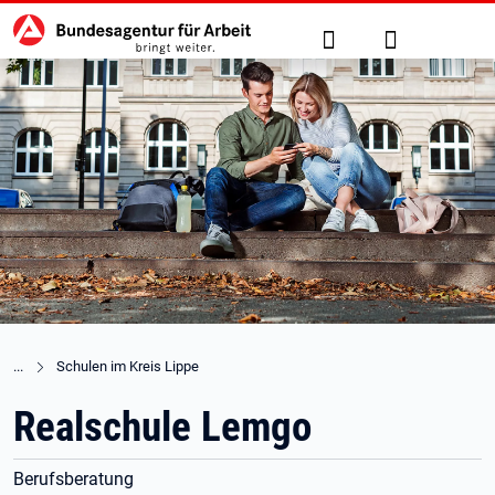
Hauptnavigation
zu den Hauptinhalten springen
Suche
Anmelden
Schulen im Kreis Lippe
Realschule Lemgo
Berufsberatung